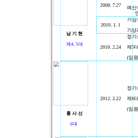
2008. 7.27
예산
기상
2010. 1. 1
기상
남 기 현
정기
제
4, 5
대
2010. 2.24
제
5
(
임
정기
2012. 2.22
제
6
(
임
홍 사 선
6대