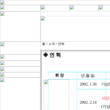
홈 > 소개 > 연혁
◈
연 혁
회 장
년.월.일.
2002. 1.30
기상
사단
2002. 2.14
(
기상